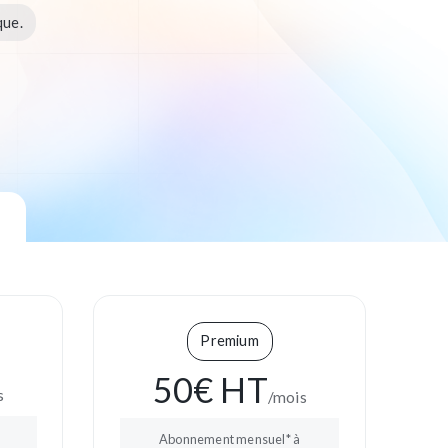
que.
Premium
50
€
HT
s
/mois
Abonnement mensuel* à