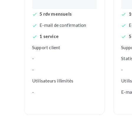
5 rdv mensuels
1
E-mail de confirmation
E
1 service
5
Support client
Suppo
-
Stati
-
-
Utilisateurs illimités
Utili
-
E-mai