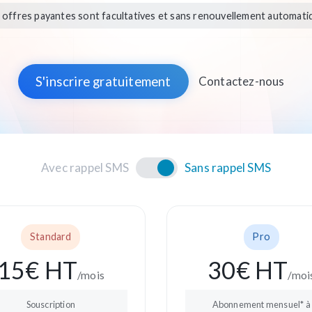
 offres payantes sont facultatives et sans renouvellement automati
S'inscrire gratuitement
Contactez-nous
Avec rappel SMS
Sans rappel SMS
Standard
Pro
15
€ HT
30
€ HT
/mois
/moi
Souscription
Abonnement mensuel* à