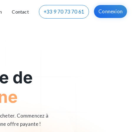
Connexion
+33 9 70 73 70 61
n
Contact
se de
gne
'acheter. Commencez à
une offre payante !