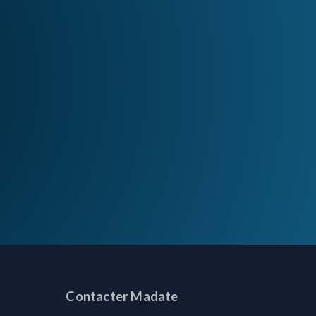
:
Contacter Madate