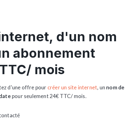
 internet, d'un nom
'un abonnement
 TTC/ mois
tez d'une offre pour
créer un site internet
, un
nom de
date
pour seulement 24€ TTC/ mois.
contacté