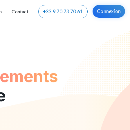
Connexion
+33 9 70 73 70 61
n
Contact
ements
e